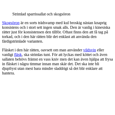
Strimlad sparrissallat och skogsöron
Skogsöron
är en sorts trädsvamp med kul broskig nästan knaprig
konsistens och i stort sett ingen smak alls. Den är vanlig i kinesiska
rätter just för konsistensen den tillför. Oftast finns den att få tag på
torkad, och i den här rätten blir det enklast att använda den
färdigstrimlade varianten.
Fläsket i den här rätten, oavsett om man använder
vildsvin
eller
vanligt
fläsk
, ska strimlas tunt. För att lyckas med köttet och även
sallaten behövs främst en vass kniv men det kan även hjälpa att frysa
in fläsket i några timmar innan man skär det. Det ska inte bli
djupfryst utan mest bara mindre sladdrigt så det blir enklare att
hantera.