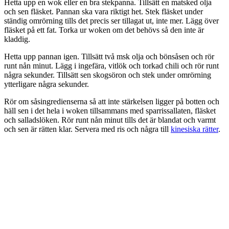
Hetta upp en wok eller en bra stekpanna. Tillsätt en matsked olja
och sen fläsket. Pannan ska vara riktigt het. Stek fläsket under
ständig omrörning tills det precis ser tillagat ut, inte mer. Lägg över
fläsket på ett fat. Torka ur woken om det behövs så den inte är
kladdig.
Hetta upp pannan igen. Tillsätt två msk olja och bönsåsen och rör
runt nån minut. Lägg i ingefära, vitlök och torkad chili och rör runt
några sekunder. Tillsätt sen skogsöron och stek under omrörning
ytterligare några sekunder.
Rör om såsingredienserna så att inte stärkelsen ligger på botten och
häll sen i det hela i woken tillsammans med sparrissallaten, fläsket
och salladslöken. Rör runt nån minut tills det är blandat och varmt
och sen är rätten klar. Servera med ris och några till
kinesiska rätter
.