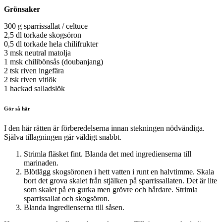
Grönsaker
300 g sparrissallat / celtuce
2,5 dl torkade skogsöron
0,5 dl torkade hela chilifrukter
3 msk neutral matolja
1 msk chilibönsås (doubanjang)
2 tsk riven ingefära
2 tsk riven vitlök
1 hackad salladslök
Gör så här
I den här rätten är förberedelserna innan stekningen nödvändiga.
Själva tillagningen går väldigt snabbt.
Strimla fläsket fint. Blanda det med ingredienserna till
marinaden.
Blötlägg skogsöronen i hett vatten i runt en halvtimme. Skala
bort det grova skalet från stjälken på sparrissallaten. Det är lite
som skalet på en gurka men grövre och hårdare. Strimla
sparrissallat och skogsöron.
Blanda ingredienserna till såsen.