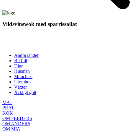
Vildsvinswok med sparrissallat
Andra länder
Bli full
Djur
Husman
Munchies
Utomhus
Växter
Äckligt gott
MAT
PRAT
KÖK
OM FEEDERS
OM ANDERS
OM MIA