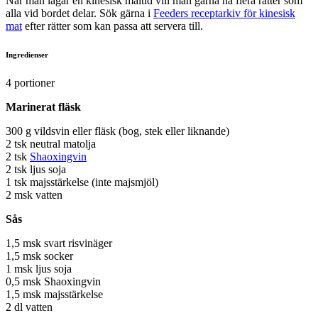
När man lagar en kinesisk måltid vill man gärna ha flera rätter som
alla vid bordet delar. Sök gärna i
Feeders receptarkiv för kinesisk
mat
efter rätter som kan passa att servera till.
Ingredienser
4 portioner
Marinerat fläsk
300 g vildsvin eller fläsk (bog, stek eller liknande)
2 tsk neutral matolja
2 tsk
Shaoxingvin
2 tsk ljus soja
1 tsk majsstärkelse (inte majsmjöl)
2 msk vatten
Sås
1,5 msk svart risvinäger
1,5 msk socker
1 msk ljus soja
0,5 msk Shaoxingvin
1,5 msk majsstärkelse
2 dl vatten