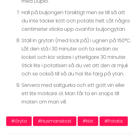
med Duplo.
Häll på buljongen försiktigt men se till så att
du inte täcker kött och potatis helt. Låt några
centimeter sticka upp ovanför buljongytan.
Ställ in grytan (med lock på) i ugnen på 150°C.
Låt den stå i 30 minuter och ta sedan av
locket och kör vidare i ytterligare 30 minuter.
Stick lite i potatisen så du vet att den är mjuk
och se också till så du har lite färg på ytan.
Servera med saltgurka och ett gott vin eller
ett lite mörkare öl. Man får ta en snaps till
maten om man vill.
#gryta
#husmanskost
#nöt
#potatis