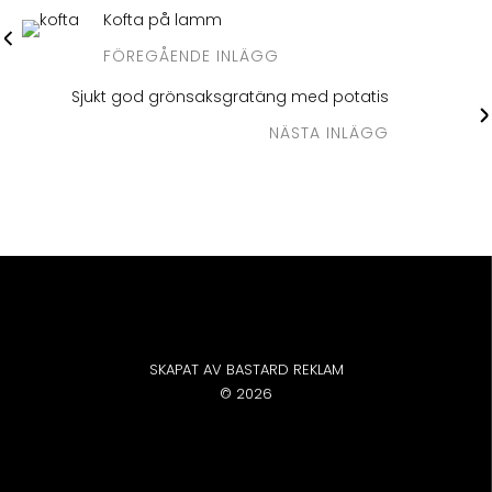
Kofta på lamm
FÖREGÅENDE INLÄGG
Sjukt god grönsaksgratäng med potatis
NÄSTA INLÄGG
SKAPAT AV BASTARD REKLAM
© 2026