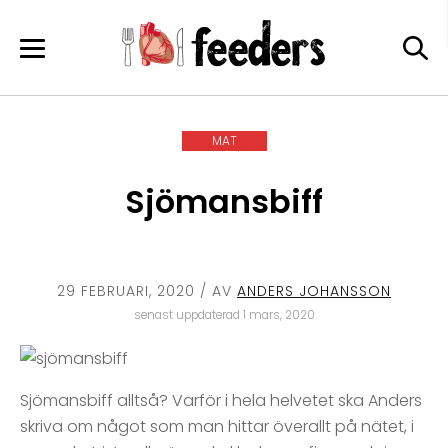
Skip
to
content
MAT
Sjömansbiff
29 FEBRUARI, 2020
/ AV
ANDERS JOHANSSON
senast uppdaterad 1 mars, 2020
Sjömansbiff alltså? Varför i hela helvetet ska Anders
skriva om något som man hittar överallt på nätet, i