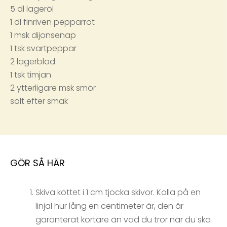
5 dl lageröl
1 dl finriven pepparrot
1 msk dijonsenap
1 tsk svartpeppar
2 lagerblad
1 tsk timjan
2 ytterligare msk smör
salt efter smak
GÖR SÅ HÄR
Skiva köttet i 1 cm tjocka skivor. Kolla på en
linjal hur lång en centimeter är, den är
garanterat kortare än vad du tror när du ska