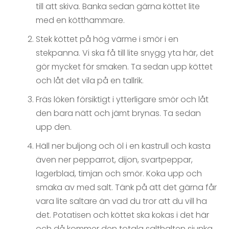
till att skiva. Banka sedan gärna köttet lite
med en kötthammare.
Stek köttet på hög värme i smör i en
stekpanna. Vi ska få till lite snygg yta här, det
gör mycket för smaken. Ta sedan upp köttet
och låt det vila på en tallrik.
Fräs löken försiktigt i ytterligare smör och låt
den bara nätt och jämt brynas. Ta sedan
upp den.
Häll ner buljong och öl i en kastrull och kasta
även ner pepparrot, dijon, svartpeppar,
lagerblad, timjan och smör. Koka upp och
smaka av med salt. Tänk på att det gärna får
vara lite saltare än vad du tror att du vill ha
det. Potatisen och köttet ska kokas i det här
och då kommer den totala salthalten sjunka.