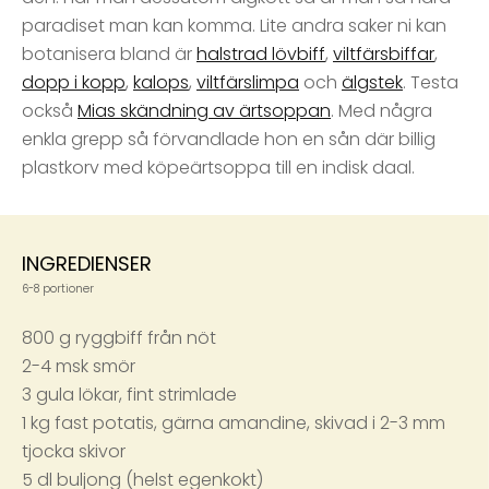
paradiset man kan komma. Lite andra saker ni kan
botanisera bland är
halstrad lövbiff
,
viltfärsbiffar
,
dopp i kopp
,
kalops
,
viltfärslimpa
och
älgstek
. Testa
också
Mias skändning av ärtsoppan
. Med några
enkla grepp så förvandlade hon en sån där billig
plastkorv med köpeärtsoppa till en indisk daal.
INGREDIENSER
6-8 portioner
800 g ryggbiff från nöt
2-4 msk smör
3 gula lökar, fint strimlade
1 kg fast potatis, gärna amandine, skivad i 2-3 mm
tjocka skivor
5 dl buljong (helst egenkokt)