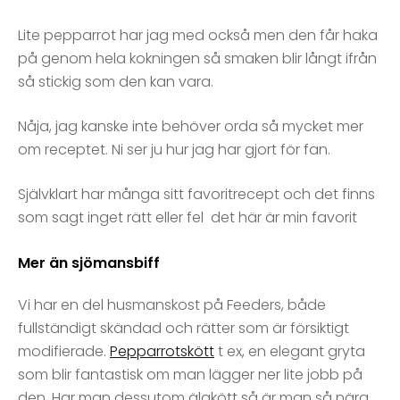
Lite pepparrot har jag med också men den får haka
på genom hela kokningen så smaken blir långt ifrån
så stickig som den kan vara.
Nåja, jag kanske inte behöver orda så mycket mer
om receptet. Ni ser ju hur jag har gjort för fan.
Självklart har många sitt favoritrecept och det finns
som sagt inget rätt eller fel det här är min favorit
Mer än sjömansbiff
Vi har en del husmanskost på Feeders, både
fullständigt skändad och rätter som är försiktigt
modifierade.
Pepparrotskött
t ex, en elegant gryta
som blir fantastisk om man lägger ner lite jobb på
den. Har man dessutom älgkött så är man så nära