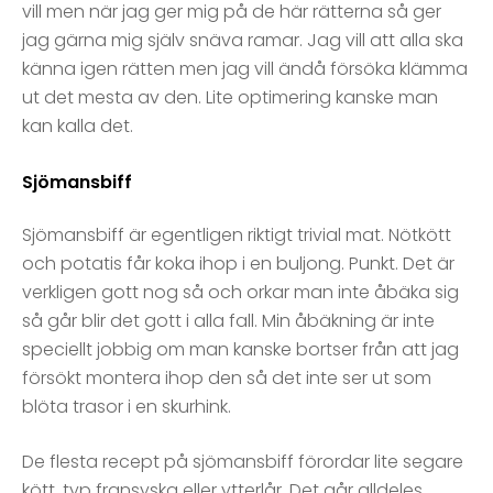
vill men när jag ger mig på de här rätterna så ger
jag gärna mig själv snäva ramar. Jag vill att alla ska
känna igen rätten men jag vill ändå försöka klämma
ut det mesta av den. Lite optimering kanske man
kan kalla det.
Sjömansbiff
Sjömansbiff är egentligen riktigt trivial mat. Nötkött
och potatis får koka ihop i en buljong. Punkt. Det är
verkligen gott nog så och orkar man inte åbäka sig
så går blir det gott i alla fall. Min åbäkning är inte
speciellt jobbig om man kanske bortser från att jag
försökt montera ihop den så det inte ser ut som
blöta trasor i en skurhink.
De flesta recept på sjömansbiff förordar lite segare
kött, typ fransyska eller ytterlår. Det går alldeles