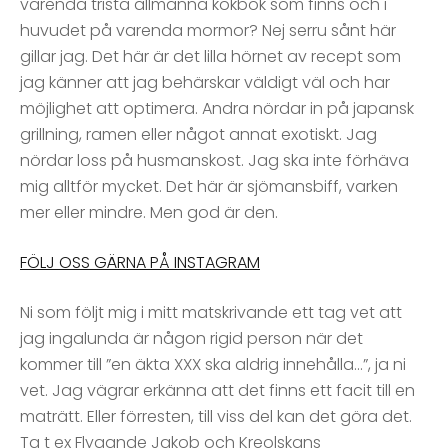
varenda trista allmänna kokbok som finns och i
huvudet på varenda mormor? Nej serru sånt här
gillar jag. Det här är det lilla hörnet av recept som
jag känner att jag behärskar väldigt väl och har
möjlighet att optimera. Andra nördar in på japansk
grillning, ramen eller något annat exotiskt. Jag
nördar loss på husmanskost. Jag ska inte förhäva
mig alltför mycket. Det här är sjömansbiff, varken
mer eller mindre. Men god är den.
FÖLJ OSS GÄRNA PÅ INSTAGRAM
Ni som följt mig i mitt matskrivande ett tag vet att
jag ingalunda är någon rigid person när det
kommer till ”en äkta XXX ska aldrig innehålla…”, ja ni
vet. Jag vägrar erkänna att det finns ett facit till en
maträtt. Eller förresten, till viss del kan det göra det.
Ta t ex Flygande Jakob och Kreolskans