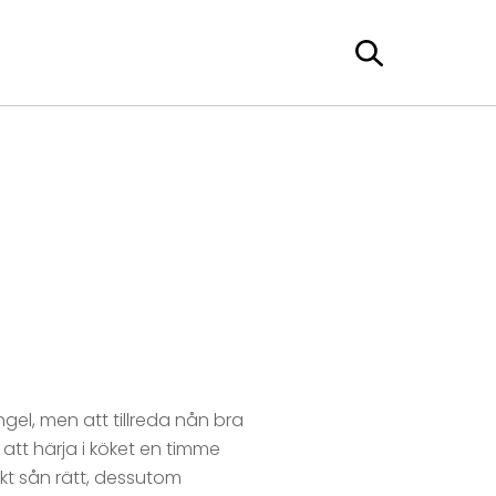
ångel, men att tillreda nån bra
att härja i köket en timme
ekt sån rätt, dessutom