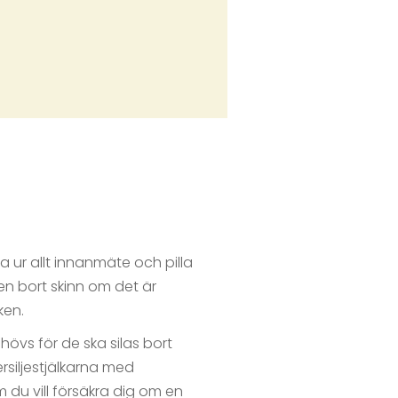
a ur allt innanmäte och pilla
en bort skinn om det är
ken.
behövs för de ska silas bort
ersiljestjälkarna med
m du vill försäkra dig om en