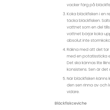
vacker färg på bläckfi
Koka bläckfisken i en r
täcka bläckfisken. Salt
vattnet som en del till
vattnet börjar koka up
absolut inte stormkoka
Räkna med att det tar 4
med en potatissticka el
Det ska kännas lite li
konsistens. Sen är det
När bläckfisken känns k
den sen rinna av och lä
vidare.
Bläckfiskceviche