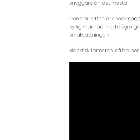
snyggare än det mesta!
Den här rätten är snarlik
sodo
syrlig marinad med några grö
smaksättningen.
Bläckfisk förresten, så här ser 