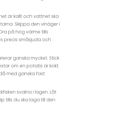
net är kallt och vattnet ska
ttarna. Skippa den vinäger i
 Dra på hög värme tills
les precis småsjuda och
arierar ganska mycket. Stick
estar om en potatis är kokt.
ändå med ganska fast
kfisken svalna i lagen. Låt
 tills du ska laga till den