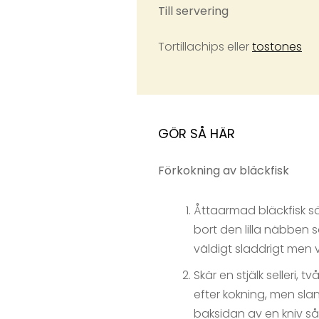
Till servering
Tortillachips eller
tostones
GÖR SÅ HÄR
Förkokning av bläckfisk
Åttaarmad bläckfisk säl
bort den lilla näbben 
väldigt sladdrigt men 
Skär en stjälk selleri, 
efter kokning, men slan
baksidan av en kniv så 