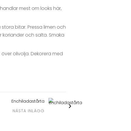
t handlar mest om looks här,
a stora bitar. Pressa limen och
er koriander och salta. Smaka
 över olivolja. Dekorera med
Enchiladastårta
NÄSTA INLÄGG