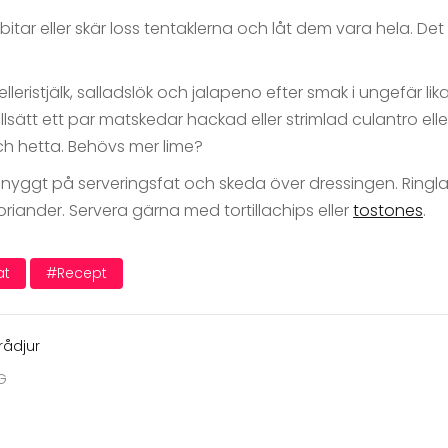
bitar eller skär loss tentaklerna och låt dem vara hela. De
lleristjälk, salladslök och jalapeno efter smak i ungefär lik
llsätt ett par matskedar hackad eller strimlad culantro ell
ch hetta. Behövs mer lime?
nyggt på serveringsfat och skeda över dressingen. Ringla
 koriander. Servera gärna med tortillachips eller
tostones
.
at
#recept
ådjur
G