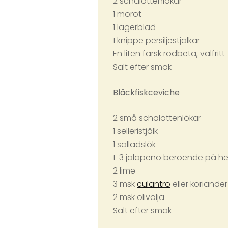
2 schalottenlökar
1 morot
1 lagerblad
1 knippe persiljestjälkar
En liten färsk rödbeta, valfritt
Salt efter smak
Bläckfiskceviche
2 små schalottenlökar
1 selleristjälk
1 salladslök
1-3 jalapeno beroende på he
2 lime
3 msk
culantro
eller koriander
2 msk olivolja
Salt efter smak