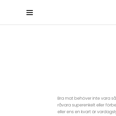
Skip
to
content
Bra mat behöver inte vara så h
råvara superenkelt eller förb
eller ens en kvart är vardags