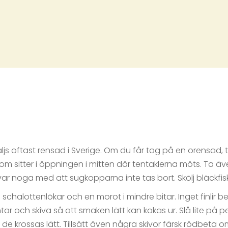
js oftast rensad i Sverige. Om du får tag på en orensad, t
som sitter i öppningen i mitten där tentaklerna möts. Ta äv
var noga med att sugkopparna inte tas bort. Skölj bläckfis
två schalottenlökar och en morot i mindre bitar. Inget finlir 
tar och skiva så att smaken lätt kan kokas ur. Slå lite på p
de krossas lätt. Tillsätt även några skivor färsk rödbeta o