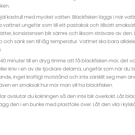
sken.
ejäl kastrull med mycket vatten. Bläckfisken läggs i när vatt
a vattnet ungefär som till ett pastakok och tillsätt smaksä
sätter, konsistensen blir sämre och liksom strävare av den.
p och sänk sen till låg temperatur. Vattnet ska bara allde
.
0 minuter till en dryg timme att få bläckfisken mör, det v
ler kniv i en av de tjockare delarna, ungefär som när du t
knande, inget kraftigt motstånd och inte särskilt seg men 
 även en smaksak hur mör man vill ha bläckfisken.
lar avslutar du kokningen så den inte blir överkokt. Låt bläc
gg den i en bunke med plastfolie över. Låt den vila i kylskåp