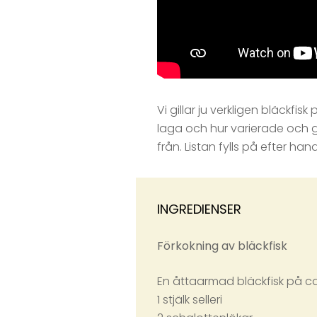
Vi gillar ju verkligen bläckfi
laga och hur varierade och god
från. Listan fylls på efter hand
INGREDIENSER
Förkokning av bläckfisk
En åttaarmad bläckfisk på ca
1 stjälk selleri