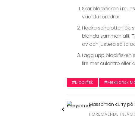
Skär bläckfisken i muns
vad du föredrar.
Hacka schalottenlök, se
blanda samman allt. Ti
av och justera sälta o
Lägg upp bläckfisken s
lite mer culantro eller
#bläckfisk
#mexikansk M
Massaman curry på r
FÖREGÅENDE INLÄG