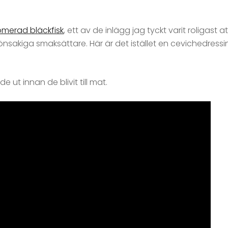
merad bläckfisk
, ett av de inlägg jag tyckt varit roligast at
nsakiga smaksättare. Här är det istället en cevichedressi
de ut innan de blivit till mat.