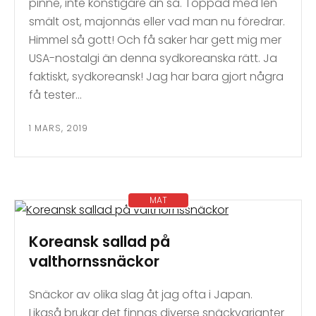
pinne, inte konstigare än så. Toppad med len
smält ost, majonnäs eller vad man nu föredrar.
Himmel så gott! Och få saker har gett mig mer
USA-nostalgi än denna sydkoreanska rätt. Ja
faktiskt, sydkoreansk! Jag har bara gjort några
få tester…
1 MARS, 2019
MAT
Koreansk sallad på
valthornssnäckor
Snäckor av olika slag åt jag ofta i Japan.
Likaså brukar det finnas diverse snäckvarianter