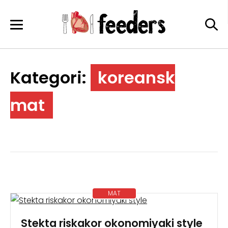
Skip
to
content
Kategori:
koreansk
mat
MAT
Stekta riskakor okonomiyaki style