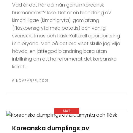
Vad är det här då, nån genuin koreansk
husmanskost? Icke. Det är en blandning av
kimchi jigae (kimchigryta), gamjatang
(fläskbensgryta med potatis) och vanlig
svensk rotmos och fläsk. Kulturell appropriering
i sin prydno. Men på det bra viset skulle jag vilja
hävda, en jättegod blandning bara utan
inbillning om att ha reformerat det koreanska
köket….
6 NOVEMBER, 2021
MAT
Koreanska dumplings av