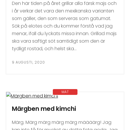
Den här tiden på året grillar alla färsk majs och
i år verkar det vara den mexikanska varianten
som gäller, den som serveras som gatumat.
Sök på elotes och du kommer förstå vad jag
menar, ifall du lyckats missa innan. Grillad majs
ska vara saftigt söt samtidigt som den är
tydligt rostad, och helst ska…
9 AUGUSTI, 2020
MAT
Märgben med kimchi
Märg. Märg märg märg märg määäärg! Jag
kan inte få för mycket av detta feta goda. Jag