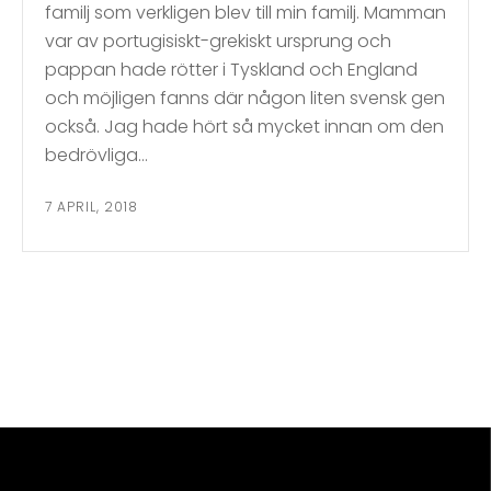
familj som verkligen blev till min familj. Mamman
var av portugisiskt-grekiskt ursprung och
pappan hade rötter i Tyskland och England
och möjligen fanns där någon liten svensk gen
också. Jag hade hört så mycket innan om den
bedrövliga…
7 APRIL, 2018