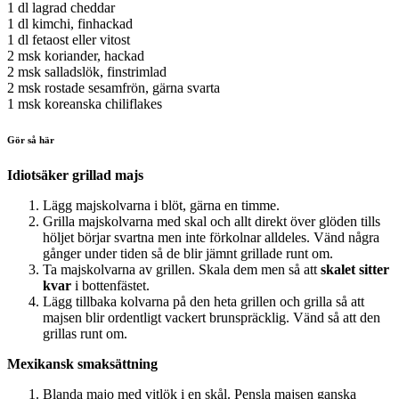
1 dl lagrad cheddar
1 dl kimchi, finhackad
1 dl fetaost eller vitost
2 msk koriander, hackad
2 msk salladslök, finstrimlad
2 msk rostade sesamfrön, gärna svarta
1 msk koreanska chiliflakes
Gör så här
Idiotsäker grillad majs
Lägg majskolvarna i blöt, gärna en timme.
Grilla majskolvarna med skal och allt direkt över glöden tills
höljet börjar svartna men inte förkolnar alldeles. Vänd några
gånger under tiden så de blir jämnt grillade runt om.
Ta majskolvarna av grillen. Skala dem men så att
skalet sitter
kvar
i bottenfästet.
Lägg tillbaka kolvarna på den heta grillen och grilla så att
majsen blir ordentligt vackert brunspräcklig. Vänd så att den
grillas runt om.
Mexikansk smaksättning
Blanda majo med vitlök i en skål. Pensla majsen ganska