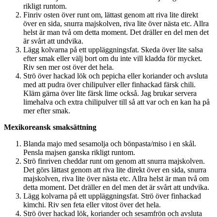
rikligt runtom.
Finriv osten över runt om, lättast genom att riva lite direkt
över en sida, snurra majskolven, riva lite över nästa etc. Allra
helst är man två om detta moment. Det dräller en del men det
är svårt att undvika.
Lägg kolvarna på ett uppläggningsfat. Skeda över lite salsa
efter smak eller välj bort om du inte vill kladda för mycket.
Riv sen mer ost över det hela.
Strö över hackad lök och pepicha eller koriander och avsluta
med att pudra över chilipulver eller finhackad färsk chili.
Kläm gärna över lite färsk lime också. Jag brukar servera
limehalva och extra chilipulver till så att var och en kan ha på
mer efter smak.
Mexikoreansk smaksättning
Blanda majo med sesamolja och bönpasta/miso i en skål.
Pensla majsen ganska rikligt runtom.
Strö finriven cheddar runt om genom att snurra majskolven.
Det görs lättast genom att riva lite direkt över en sida, snurra
majskolven, riva lite över nästa etc. Allra helst är man två om
detta moment. Det dräller en del men det är svårt att undvika.
Lägg kolvarna på ett uppläggningsfat. Strö över finhackad
kimchi. Riv sen feta eller vitost över det hela.
Strö över hackad lök, koriander och sesamfrön och avsluta