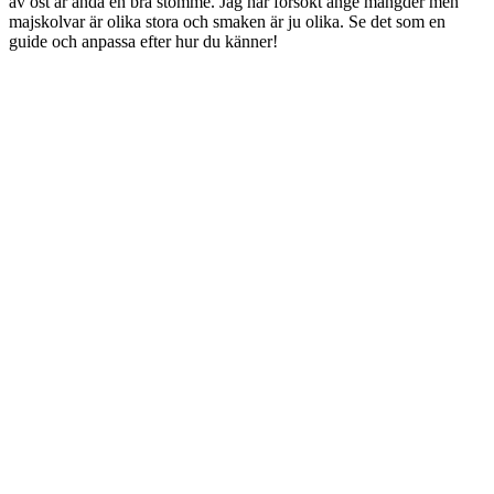
av ost är ändå en bra stomme. Jag har försökt ange mängder men
majskolvar är olika stora och smaken är ju olika. Se det som en
guide och anpassa efter hur du känner!