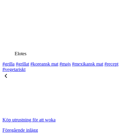
Elotes
#grilla
#grillat
#koreansk mat
#majs
#mexikansk mat
#recept
#vegetariskt
Köp utrustning för att woka
Föregående inlägg