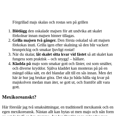
Förgrillad majs skalas och rostas sen på grillen
Blötlägg
den oskalade majsen för att undvika att skalet
förkolnar innan majsen hinner tillagas.
Grilla majsen två gånger.
Den första oskalad så att majsen
förkokas inuti. Grilla igen efter skalning så den blir vackert
brunprickig och smakar ljuvligt rostat!
När du skalar,
låt skalet sitta kvar vid fästet
så att skalet kan
fungera som praktisk – och snygg! – hållare.
Kladda på
majo som smakar gott och fäster, ost som smälter,
och diverse kryddor. Själva kladdet kan monteras på på en
mängd olika sätt, en del blandar allt till en sås innan. Men det
här är hur jag brukar göra. Det ska ju båda hålla sig kvar på
majskolven medan man äter, se gott ut, och framför allt vara
gott.
Mexikoreanskt?
Här föreslår jag två smaksättningar, en traditionell mexikansk och en
egen mexikoreansk. Nästan allt kan bytas ut men majo och nån form