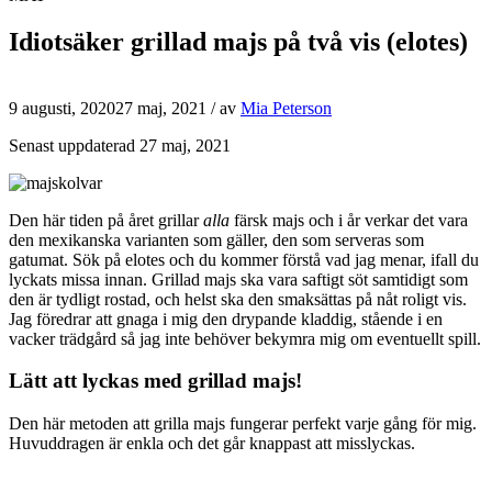
Idiotsäker grillad majs på två vis (elotes)
9 augusti, 2020
27 maj, 2021
/ av
Mia Peterson
Senast uppdaterad 27 maj, 2021
Den här tiden på året grillar
alla
färsk majs och i år verkar det vara
den mexikanska varianten som gäller, den som serveras som
gatumat. Sök på elotes och du kommer förstå vad jag menar, ifall du
lyckats missa innan. Grillad majs ska vara saftigt söt samtidigt som
den är tydligt rostad, och helst ska den smaksättas på nåt roligt vis.
Jag föredrar att gnaga i mig den drypande kladdig, stående i en
vacker trädgård så jag inte behöver bekymra mig om eventuellt spill.
Lätt att lyckas med grillad majs!
Den här metoden att grilla majs fungerar perfekt varje gång för mig.
Huvuddragen är enkla och det går knappast att misslyckas.