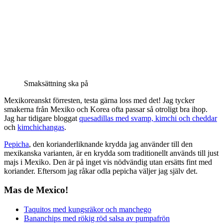
Smaksättning ska på
Mexikoreanskt förresten, testa gärna loss med det! Jag tycker
smakerna från Mexiko och Korea ofta passar så otroligt bra ihop.
Jag har tidigare bloggat
quesadillas med svamp, kimchi och cheddar
och
kimchichangas
.
Pepicha
, den korianderliknande krydda jag använder till den
mexikanska varianten, är en krydda som traditionellt används till just
majs i Mexiko. Den är på inget vis nödvändig utan ersätts fint med
koriander. Eftersom jag råkar odla pepicha väljer jag själv det.
Mas de Mexico!
Taquitos med kungsräkor och manchego
Bananchips med rökig röd salsa av pumpafrön