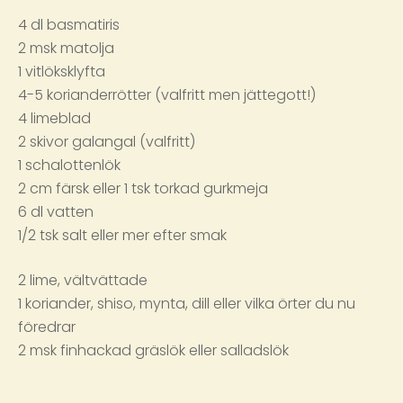
4 dl basmatiris
2 msk matolja
1 vitlöksklyfta
4-5 korianderrötter (valfritt men jättegott!)
4 limeblad
2 skivor galangal (valfritt)
1 schalottenlök
2 cm färsk eller 1 tsk torkad gurkmeja
6 dl vatten
1/2 tsk salt eller mer efter smak
2 lime, vältvättade
1 koriander, shiso, mynta, dill eller vilka örter du nu
föredrar
2 msk finhackad gräslök eller salladslök