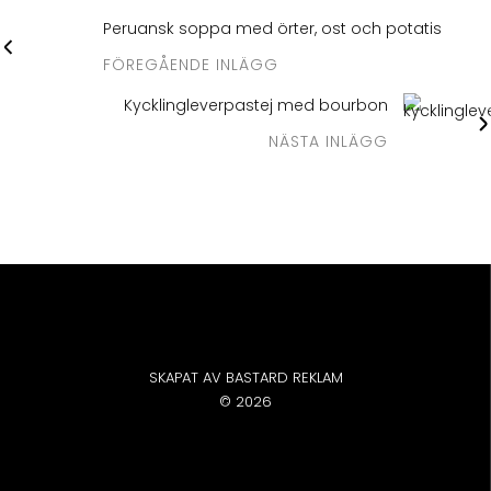
Peruansk soppa med örter, ost och potatis
FÖREGÅENDE INLÄGG
Kycklingleverpastej med bourbon
NÄSTA INLÄGG
SKAPAT AV BASTARD REKLAM
© 2026