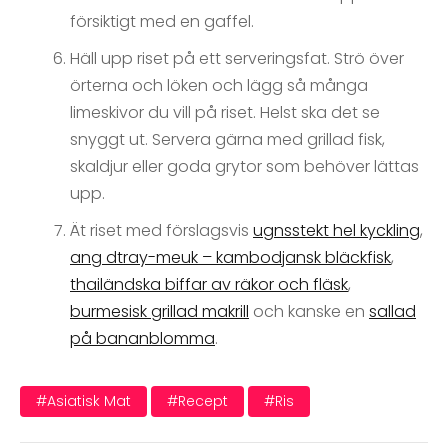
försiktigt med en gaffel.
Häll upp riset på ett serveringsfat. Strö över
örterna och löken och lägg så många
limeskivor du vill på riset. Helst ska det se
snyggt ut. Servera gärna med grillad fisk,
skaldjur eller goda grytor som behöver lättas
upp.
Ät riset med förslagsvis
ugnsstekt hel kyckling
,
ang dtray-meuk – kambodjansk bläckfisk
,
thailändska biffar av räkor och fläsk
,
burmesisk grillad makrill
och kanske en
sallad
på bananblomma
.
#asiatisk Mat
#recept
#ris