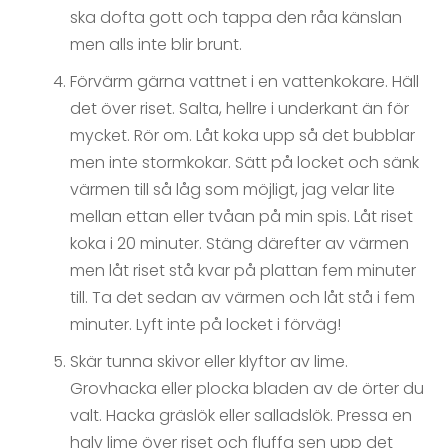
ska dofta gott och tappa den råa känslan
men alls inte blir brunt.
Förvärm gärna vattnet i en vattenkokare. Häll
det över riset. Salta, hellre i underkant än för
mycket. Rör om. Låt koka upp så det bubblar
men inte stormkokar. Sätt på locket och sänk
värmen till så låg som möjligt, jag velar lite
mellan ettan eller tvåan på min spis. Låt riset
koka i 20 minuter. Stäng därefter av värmen
men låt riset stå kvar på plattan fem minuter
till. Ta det sedan av värmen och låt stå i fem
minuter. Lyft inte på locket i förväg!
Skär tunna skivor eller klyftor av lime.
Grovhacka eller plocka bladen av de örter du
valt. Hacka gräslök eller salladslök. Pressa en
halv lime över riset och fluffa sen upp det