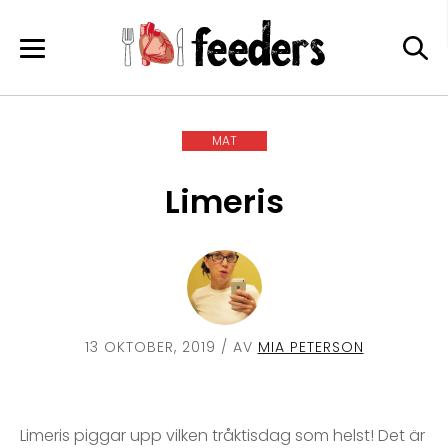
Skip
to
content
MAT
Limeris
13 OKTOBER, 2019
/ AV
MIA PETERSON
Limeris piggar upp vilken tråktisdag som helst! Det är