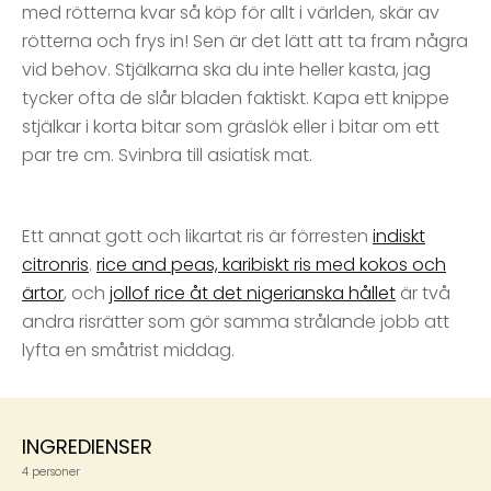
med rötterna kvar så köp för allt i världen, skär av
rötterna och frys in! Sen är det lätt att ta fram några
vid behov. Stjälkarna ska du inte heller kasta, jag
tycker ofta de slår bladen faktiskt. Kapa ett knippe
stjälkar i korta bitar som gräslök eller i bitar om ett
par tre cm. Svinbra till asiatisk mat.
Ett annat gott och likartat ris är förresten
indiskt
citronris
.
rice and peas, karibiskt ris med kokos och
ärtor
, och
jollof rice åt det nigerianska hållet
är två
andra risrätter som gör samma strålande jobb att
lyfta en småtrist middag.
INGREDIENSER
4 personer