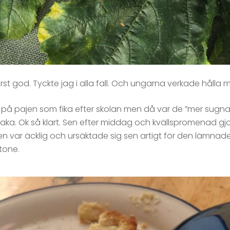
st god. Tyckte jag i alla fall. Och ungarna verkade hålla m
 på pajen som fika efter skolan men då var de ”mer sugna 
ka. Ok så klart. Sen efter middag och kvällspromenad gjor
 den var äcklig och ursäktade sig sen artigt för den lämnade
tone.