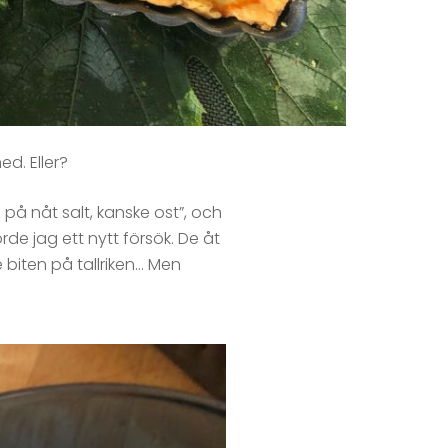
ed. Eller?
på nåt salt, kanske ost”, och
de jag ett nytt försök. De åt
 biten på tallriken… Men