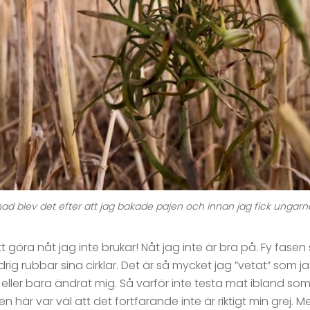
ad blev det efter att jag bakade pajen och innan jag fick ungar
t göra nåt jag inte brukar! Nåt jag inte är bra på. Fy fasen 
drig rubbar sina cirklar. Det är så mycket jag ”vetat” som ja
e eller bara ändrat mig. Så varför inte testa mat ibland som 
en här var väl att det fortfarande inte är riktigt min grej. 