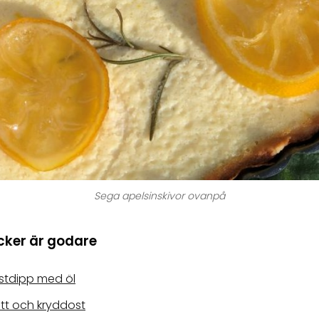
Sega apelsinskivor ovanpå
ycker är godare
stdipp med öl
ött och kryddost