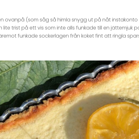
 ovanpå (som såg så himla snygg ut på nåt instakonto s
lite trist på ett vis som inte alls funkade till en jättemjuk 
Däremot funkade sockerlagen från koket fint att ringla spar