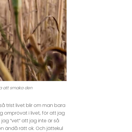
na att smaka den
så trist livet blir om man bara
g omprövat i livet, för att jag
jag ”vet” att jag inte är så
Men ändå rätt ok. Och jättekul