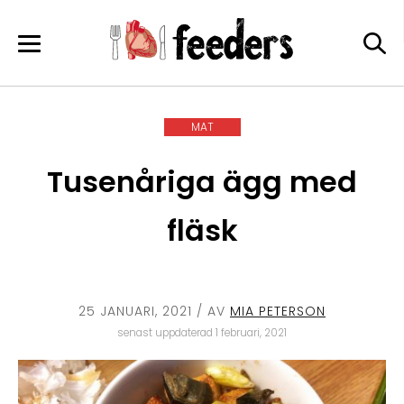
Skip
to
content
MAT
Tusenåriga ägg med
fläsk
25 JANUARI, 2021
/ AV
MIA PETERSON
senast uppdaterad 1 februari, 2021