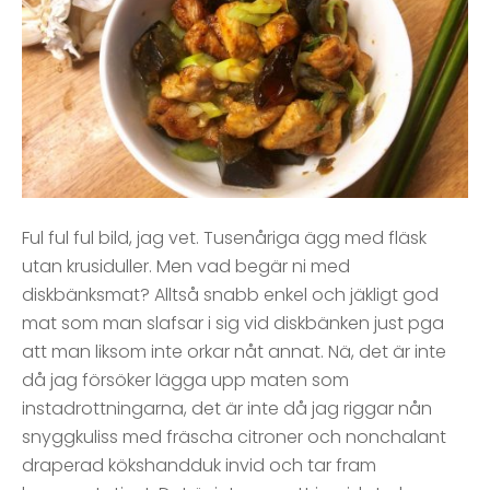
Ful ful ful bild, jag vet. Tusenåriga ägg med fläsk
utan krusiduller. Men vad begär ni med
diskbänksmat? Alltså snabb enkel och jäkligt god
mat som man slafsar i sig vid diskbänken just pga
att man liksom inte orkar nåt annat. Nä, det är inte
då jag försöker lägga upp maten som
instadrottningarna, det är inte då jag riggar nån
snyggkuliss med fräscha citroner och nonchalant
draperad kökshandduk invid och tar fram