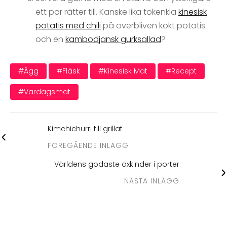
ett par rätter till. Kanske lika tokenkla
kinesisk
potatis med chili
på överbliven kokt potatis
och en
kambodjansk gurksallad
?
#ägg
#fläsk
#kinesisk Mat
#recept
#vardagsmat
Kimchichurri till grillat
FÖREGÅENDE INLÄGG
Världens godaste oxkinder i porter
NÄSTA INLÄGG