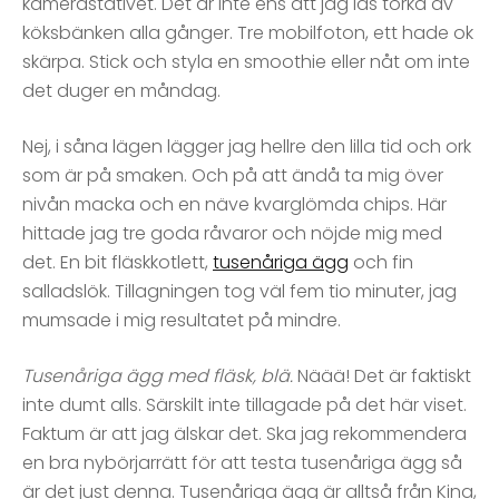
kamerastativet. Det är inte ens att jag ids torka av
köksbänken alla gånger. Tre mobilfoton, ett hade ok
skärpa. Stick och styla en smoothie eller nåt om inte
det duger en måndag.
Nej, i såna lägen lägger jag hellre den lilla tid och ork
som är på smaken. Och på att ändå ta mig över
nivån macka och en näve kvarglömda chips. Här
hittade jag tre goda råvaror och nöjde mig med
det. En bit fläskkotlett,
tusenåriga ägg
och fin
salladslök. Tillagningen tog väl fem tio minuter, jag
mumsade i mig resultatet på mindre.
Tusenåriga ägg med fläsk, blä.
Näää! Det är faktiskt
inte dumt alls. Särskilt inte tillagade på det här viset.
Faktum är att jag älskar det. Ska jag rekommendera
en bra nybörjarrätt för att testa tusenåriga ägg så
är det just denna. Tusenåriga ägg är alltså från Kina,