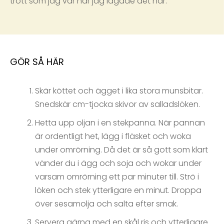
trött som jag var när jag lagade det här.
GÖR SÅ HÄR
Skär köttet och ägget i lika stora munsbitar.
Snedskär cm-tjocka skivor av salladslöken.
Hetta upp oljan i en stekpanna. När pannan
är ordentligt het, lägg i fläsket och woka
under omrörning. Då det är så gott som klart
vänder du i ägg och soja och wokar under
varsam omrörning ett par minuter till. Strö i
löken och stek ytterligare en minut. Droppa
över sesamolja och salta efter smak.
Servera gärna med en skål ris och ytterligare