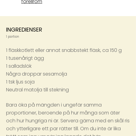
forellrom
INGREDIENSER
1 portion
1 fläskkotlett eller annat snabbstekt fläsk, ca 150 g
1 tusenårigt ägg
1 salladslök
Några droppar sesamolja
1 tsk ljus soja
Neutral matolja till stekning
Bara öka på mängden i ungefär samma
proportioner, beroende på hur många som äter
och hur hungriga ni är. Servera gärna med en skål ris
och ytterligare ett par rätter till. Om du inte är lika