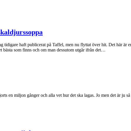
skaldjurssoppa
ag tidigare haft publicerat på Taffel, men nu flyttat över hit. Det här är e
 det bästa som finns och om man dessutom utgår ifrån det…
rts en miljon gånger och alla vet hur det ska lagas. Jo men det är ju så 