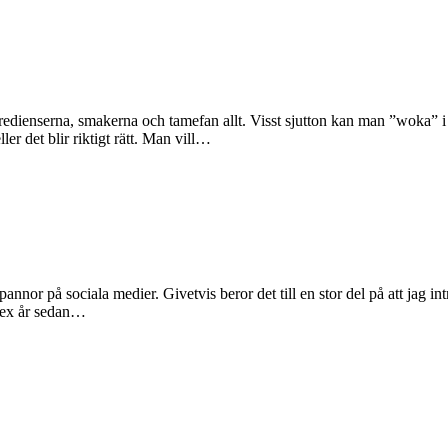
ingredienserna, smakerna och tamefan allt. Visst sjutton kan man ”woka” 
er det blir riktigt rätt. Man vill…
or på sociala medier. Givetvis beror det till en stor del på att jag int
 sex år sedan…