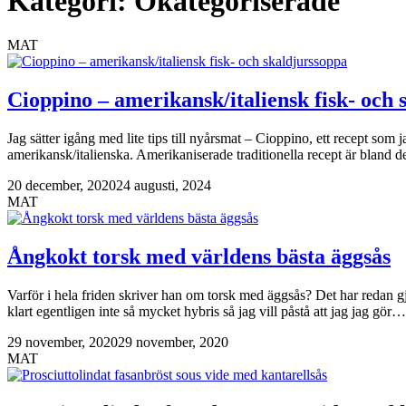
Kategori:
Okategoriserade
MAT
Cioppino – amerikansk/italiensk fisk- och 
Jag sätter igång med lite tips till nyårsmat – Cioppino, ett recept som j
amerikansk/italienska. Amerikaniserade traditionella recept är bland
20 december, 2020
24 augusti, 2024
MAT
Ångkokt torsk med världens bästa äggsås
Varför i hela friden skriver han om torsk med äggsås? Det har redan gjo
klart egentligen inte så mycket hybris så jag vill påstå att jag jag gör…
29 november, 2020
29 november, 2020
MAT