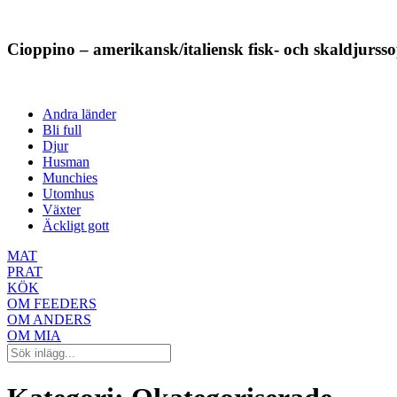
Cioppino – amerikansk/italiensk fisk- och skaldjurss
Andra länder
Bli full
Djur
Husman
Munchies
Utomhus
Växter
Äckligt gott
MAT
PRAT
KÖK
OM FEEDERS
OM ANDERS
OM MIA