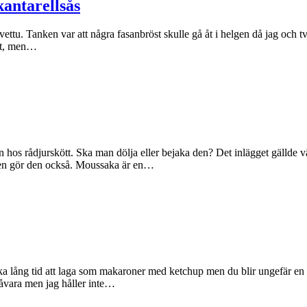
kantarellsås
ettu. Tanken var att några fasanbröst skulle gå åt i helgen då jag och tv
mat, men…
ken hos rådjurskött. Ska man dölja eller bejaka den? Det inlägget gällde 
aken gör den också. Moussaka är en…
lika lång tid att laga som makaroner med ketchup men du blir ungefär en
 råvara men jag håller inte…