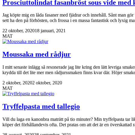
Prosciuttolindat fasanbröst sous vide med 
Jag köpte mig en låda fasaner med fjädrar och innehåll. Sånt man gör v
sett ha den på förhösten, och frossa i en massa fantastisk och lyxig 
22 oktober, 2020
18 januari, 2021
MAT
Moussaka med rådjur
I mitt senaste inlägg så resonerade jag lite kring den lätt levriga sma
krydda till det lite mer men rådjurssmaken finns kvar där. Höjer sm
2 oktober, 2020
2 oktober, 2020
MAT
Tryffelpasta med tallegio
Vill du laga en kanonbra maträtt på tio minuter? Min tryffelpasta tar 
köper det förhållandevis ofta. Det pratas om att det är en överskattad
28 augusti, 2020
28 september, 2021