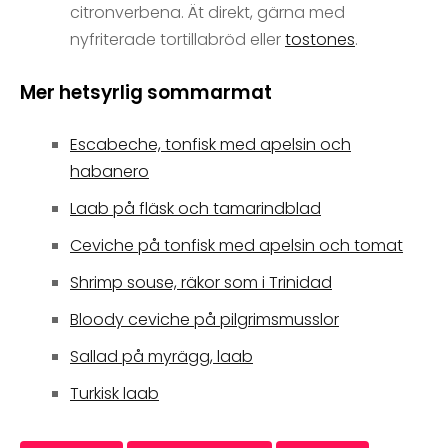
citronverbena. Ät direkt, gärna med
nyfriterade tortillabröd eller
tostones
.
Mer hetsyrlig sommarmat
Escabeche, tonfisk med apelsin och
habanero
Laab på fläsk och tamarindblad
Ceviche på tonfisk med apelsin och tomat
Shrimp souse, räkor som i Trinidad
Bloody ceviche på pilgrimsmusslor
Sallad på myrägg, laab
Turkisk laab