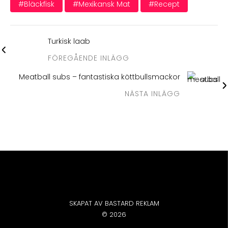
#bläckfisk
#mexikansk Mat
#recept
Turkisk laab
FÖREGÅENDE INLÄGG
Meatball subs – fantastiska köttbullsmackor
NÄSTA INLÄGG
SKAPAT AV BASTARD REKLAM
© 2026