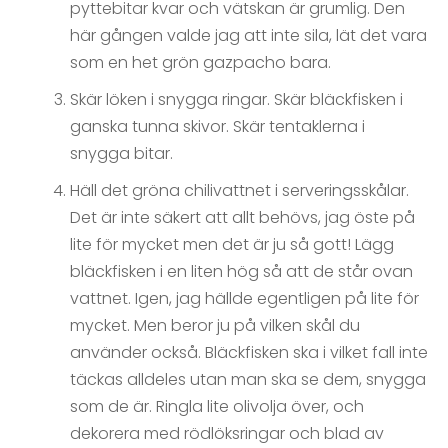
pyttebitar kvar och vätskan är grumlig. Den
här gången valde jag att inte sila, lät det vara
som en het grön gazpacho bara.
Skär löken i snygga ringar. Skär bläckfisken i
ganska tunna skivor. Skär tentaklerna i
snygga bitar.
Häll det gröna chilivattnet i serveringsskålar.
Det är inte säkert att allt behövs, jag öste på
lite för mycket men det är ju så gott! Lägg
bläckfisken i en liten hög så att de står ovan
vattnet. Igen, jag hällde egentligen på lite för
mycket. Men beror ju på vilken skål du
använder också. Bläckfisken ska i vilket fall inte
täckas alldeles utan man ska se dem, snygga
som de är. Ringla lite olivolja över, och
dekorera med rödlöksringar och blad av