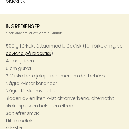
bläckfisk
.
INGREDIENSER
4 portioner om förrätt, 2 om huvudrätt
500 g förkokt åttaarmad bläckfisk (för förkokning, se
ceviche på bläckfisk
)
4 lime, juicen
6 cm gurka
2 färska heta jalapenos, mer om det behövs
Några kvistar koriander
Några färska myntablad
Bladen av en liten kvist citronverbena, alternativt
skalrasp av en halv liten citron
Salt efter smak
1 liten rödlök
Olivolja