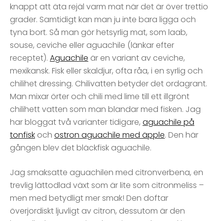
knappt att äta rejäl varm mat när det är över trettio
grader. Samtidigt kan man ju inte bara ligga och
tyna bort. Så man gör hetsyrlig mat, som laab,
souse, ceviche eller aguachile (länkar efter
receptet).
Aguachile
är en variant av ceviche,
mexikansk. Fisk eller skaldjur, ofta råa, i en syrlig och
chilihet dressing. Chilivatten betyder det ordagrant.
Man mixar örter och chili med lime till ett illgrönt
chilihett vatten som man blandar med fisken. Jag
har bloggat två varianter tidigare,
aguachile på
tonfisk
och
ostron aguachile med äpple
. Den här
gången blev det bläckfisk aguachile.
Jag smaksatte aguachilen med citronverbena, en
trevlig lättodlad växt som är lite som citronmeliss –
men med betydligt mer smak! Den doftar
överjordiskt ljuvligt av citron, dessutom är den