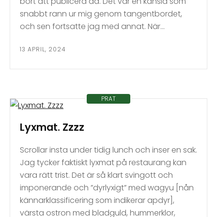
bort att publicera då. Det var en känsla som
snabbt rann ur mig genom tangentbordet,
och sen fortsatte jag med annat. När…
13 APRIL, 2024
PRAT
Lyxmat. Zzzz
Scrollar insta under tidig lunch och inser en sak.
Jag tycker faktiskt lyxmat på restaurang kan
vara rätt trist. Det är så klart svingott och
imponerande och ”dyrlyxigt” med wagyu [nån
kännarklassificering som indikerar apdyr],
värsta ostron med bladguld, hummerklor,