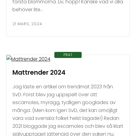
första blommorna. Liv, hopp! Kanske vad vi alla
behöver lite…
21 MARS, 2024
PRAT
Mattrender 2024
Jag läste en artikel om trendmat 2023 från
SvD. Först blev jag uppspelt över att
escamoles, myrägg, tydligen googlades av
många. (Men kom igen SvD, det kan omöjligt
vara vad svenska folket helst lagade!) Redan
2021 bloggade jag escamoles och blev så klart
självupptaget jättenöjd över den saken nu.