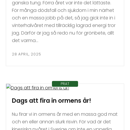
ganska tung. Förra året var inte det lättaste.
För många dödsfall och sjukdom i min närhet
och en massa jobb på det, så jag gick inte in i
vinterhalvåret med tillräcklig lagrad energi tror
jag. Därför är jag så redo nu för grönbete, allt
det varma…
28 APRIL, 2025
PRAT
Dags att fira in ormens år!
Nu firar vi in ormens år med en massa god mat
och en eller annan slurk risvin. För vad är det
kinesiska nyåret i Sverige om inte en ypperlig