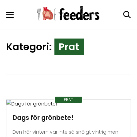
Skip
to
content
Kategori:
Prat
PRAT
Dags för grönbete!
Den här vintern var inte så snöigt vintrig men