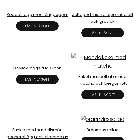
Rödbetsägg med långpeppar
Jättegod musseldipp med dill
och gräslök
LÄS INLÄGGET
LÄS INLÄGGET
Deviled eggs à la Glenn
Enkel mandelkaka med
LÄS INLÄGGET
matcha och bergamott
LÄS INLÄGGET
Funkia med sardellsmör,
Brännvinssallad
pocherat ägg och blomma av