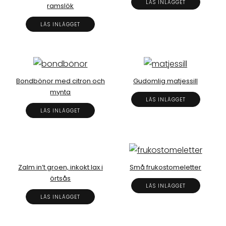
LÄS INLÄGGET
ramslök
LÄS INLÄGGET
Bondbönor med citron och
Gudomlig matjessill
mynta
LÄS INLÄGGET
LÄS INLÄGGET
Zalm in’t groen, inkokt lax i
Små frukostomeletter
örtsås
LÄS INLÄGGET
LÄS INLÄGGET