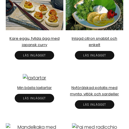
Kare eggu, fyllda ägg med
Inlagd citron snabbt och
japansk curry
enkelt
LÄS INLÄGGET
LÄS INLÄGGET
Min bästa laxtartar
Nyförälskad potatis med
mynta, vitlök och sardeller
LÄS INLÄGGET
LÄS INLÄGGET