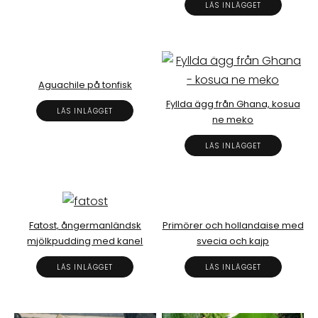
LÄS INLÄGGET
Aguachile på tonfisk
Fyllda ägg från Ghana, kosua
LÄS INLÄGGET
ne meko
LÄS INLÄGGET
Fatost, ångermanländsk
Primörer och hollandaise med
mjölkpudding med kanel
svecia och kajp
LÄS INLÄGGET
LÄS INLÄGGET