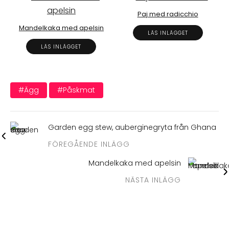
Paj med radicchio
Mandelkaka med apelsin
LÄS INLÄGGET
LÄS INLÄGGET
#ägg
#påskmat
Garden egg stew, auberginegryta från Ghana
FÖREGÅENDE INLÄGG
Mandelkaka med apelsin
NÄSTA INLÄGG