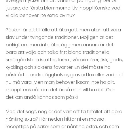
Sverige mycket om att våren är på ingång. Det blir
ljusare, de första blommorna. Liv, hopp! Kanske vad
vi alla behöver lite extra av nu?
Påsken är ett tillfälle att äta gott, men utan att vara
slav under tvingande traditioner. Möjligen är det
bökigt om man inte äter ägg men annars är det
bara att välja och tolka fritt bland traditionella
smörgårdsbordsrätter, lamm, vårprimörer, fisk, godis,
kyckling och släktens favoriter. En del måste ha
påsktårta, andra ägghalvor, gravad lax eller vad det
nu må vara. Men man behöver liksom inte ha allt,
knappt ens nåt om det är så man vill ha det. Och
det kan ändå kännas som påsk!
Med det sagt, nog är det värt att ta tillfället att göra
nånting extra? Här nedan hittar ni en massa
recepttips på saker som är nånting extra, och som