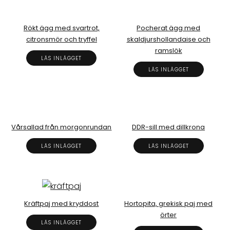
Rökt ägg med svartrot,
Pocherat ägg med
citronsmör och tryffel
skaldjurshollandaise och
ramslök
LÄS INLÄGGET
LÄS INLÄGGET
Vårsallad från morgonrundan
DDR-sill med dillkrona
LÄS INLÄGGET
LÄS INLÄGGET
Kräftpaj med kryddost
Hortopita, grekisk paj med
örter
LÄS INLÄGGET