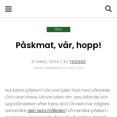
Skip
to
content
PRAT
Påskmat, vår, hopp!
21 MARS, 2024
/ AV
FEEDERS
senast uppdaterad 24 mars, 2024
Hur känns påsken? Lite som julen fast med vårväder.
Och utan stress. Utöver biten om Jesu lidande och
uppståndelsen efter hans död (Anders har tidigare
avhandlat
den sista måltiden
) så handlar påsken i