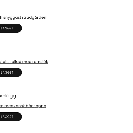
h snyggast i trädgården!
NLÄGGET
otatissallad med ramslök
NLÄGGET
ed mexikansk bönsoppa
NLÄGGET