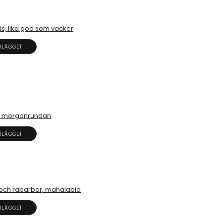
is, lika god som vacker
NLÄGGET
ån morgonrundan
NLÄGGET
och rabarber, mahalabia
NLÄGGET