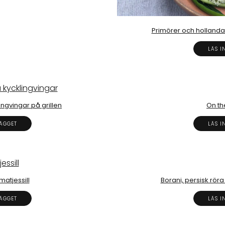
Primörer och hollanda
LÄS I
ngvingar på grillen
On th
LÄGGET
LÄS I
atjessill
Borani, persisk rör
LÄGGET
LÄS I