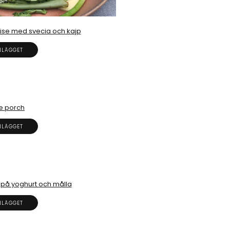
ise med svecia och kajp
NLÄGGET
e porch
NLÄGGET
a på yoghurt och målla
NLÄGGET