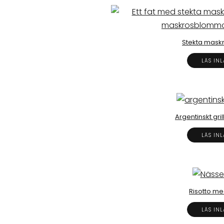
Stekta mask
LÄS IN
Argentinskt gri
LÄS IN
Risotto me
LÄS IN