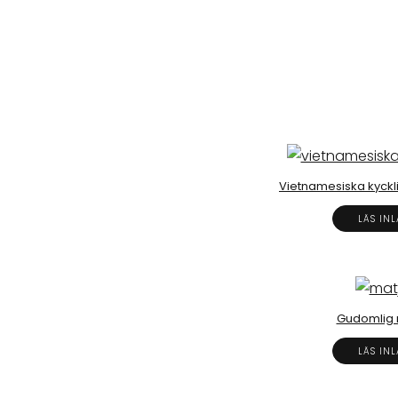
Vietnamesiska kyckli
LÄS IN
Gudomlig m
LÄS IN