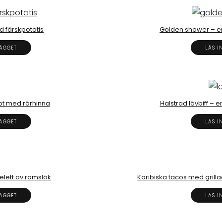
d färskpotatis
Golden shower – e
LÄGGET
LÄS I
pt med rörhinna
Halstrad lövbiff –
LÄGGET
LÄS I
elett av ramslök
Karibiska tacos med grill
LÄGGET
LÄS I