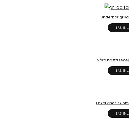
Underbar grilla
LÄS IN
Våra bästa rece
LÄS IN
Enkel kinesisk om
LÄS IN