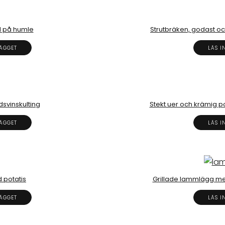
d på humle
Strutbräken, godast oc
LÄGGET
LÄS I
ldsvinskulting
Stekt uer och krämig p
LÄGGET
LÄS I
 potatis
Grillade lammlägg m
LÄGGET
LÄS I