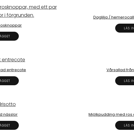
Daglilja / hemerocall
rosknoppar
LÄS I
LÄGGET
llad entrecote
Vårsallad fr
LÄGGET
LÄS I
d nässlor
Mjölkpudding med ros 
LÄGGET
LÄS I