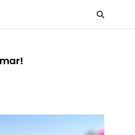
mmar!