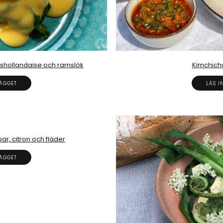
shollandaise och ramslök
Kimchichurr
LÄGGET
LÄS I
r, citron och fläder
LÄGGET