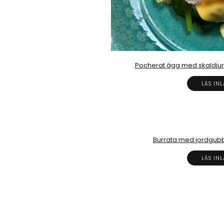
Pocherat ägg med skaldjur
LÄS IN
Burrata med jordgubba
LÄS IN