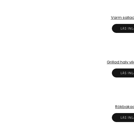
Varm salla
LÄS IN
Grillad halv vi
LÄS IN
Rökbakad
LÄS IN