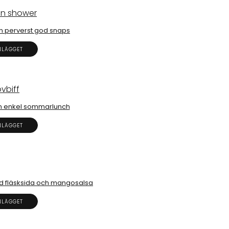
n perverst god snaps
NLÄGGET
 en enkel sommarlunch
NLÄGGET
ad fläsksida och mangosalsa
NLÄGGET